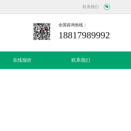
联系我们
全国咨询热线：
18817989992
在线报价
联系我们