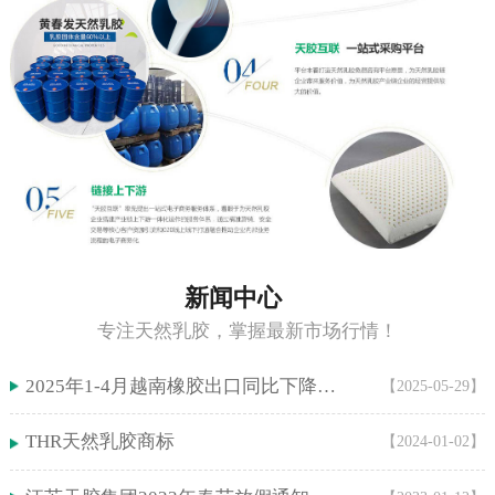
新闻中心
专注天然乳胶，掌握最新市场行情！
2025年1-4月越南橡胶出口同比下降5.9%！
【2025-05-29】
THR天然乳胶商标
【2024-01-02】