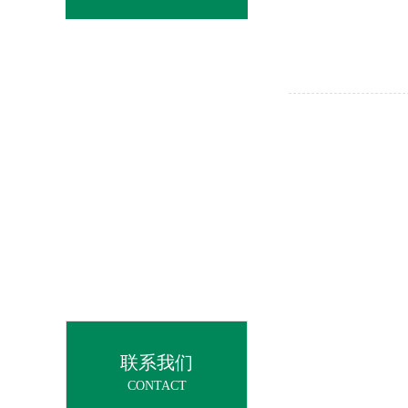
联系我们
CONTACT